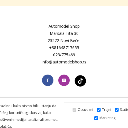
Automodel Shop
Marsala Tita 30
23272 Novi Bečej
+381648717655
023/775469
info@automodelshop.rs
vilno i kako bismo bili u stanju da
Obavezni
Trajni
Stati
ašeg korisničkog iskustva, kako
Marketing
uštvenih medija i analizirali promet.
ered by Froze-code.
Izrada web sajta
i
SEO
Frozen-code.
Auto Delov
olačića.