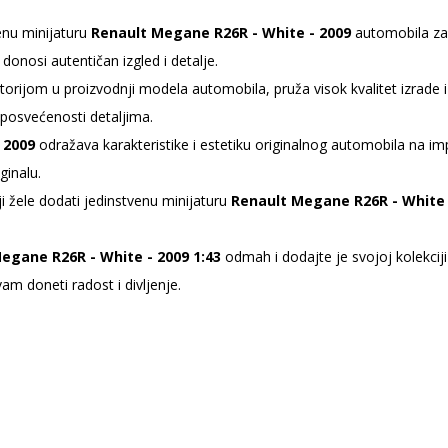
enu minijaturu
Renault Megane R26R - White - 2009
automobila za 
donosi autentičan izgled i detalje.
rijom u proizvodnji modela automobila, pruža visok kvalitet izrade i 
 posvećenosti detaljima.
 2009
odražava karakteristike i estetiku originalnog automobila na imp
ginalu.
i žele dodati jedinstvenu minijaturu
Renault Megane R26R - White 
egane R26R - White - 2009 1:43
odmah i dodajte je svojoj kolekciji
m doneti radost i divljenje.