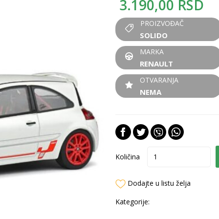
3.190,00
RSD
PROIZVOĐAČ
SOLIDO
MARKA
RENAULT
OTVARANJA
NEMA
Količina
Dodajte u listu želja
Kategorije: