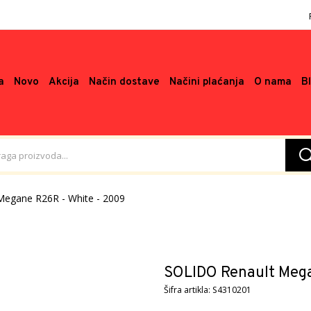
a
Novo
Akcija
Način dostave
Načini plaćanja
O nama
B
Megane R26R - White - 2009
SOLIDO Renault Mega
Šifra artikla: S4310201