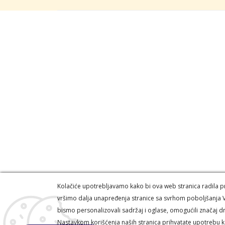
Kolačiće upotrebljavamo kako bi ova web stranica radila pra
vršimo dalja unapređenja stranice sa svrhom poboljšanja V
bismo personalizovali sadržaj i oglase, omogućili značaj dr
Auto model shop © 2026. Sva prava zadržana -
Pow
Nastavkom korišćenja naših stranica prihvatate upotrebu k