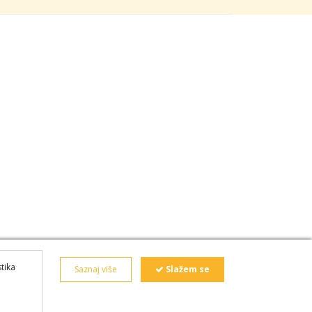
stika
Saznaj više
Slažem se
i
za
mali servis.
Rent a car Beograd bez depozita