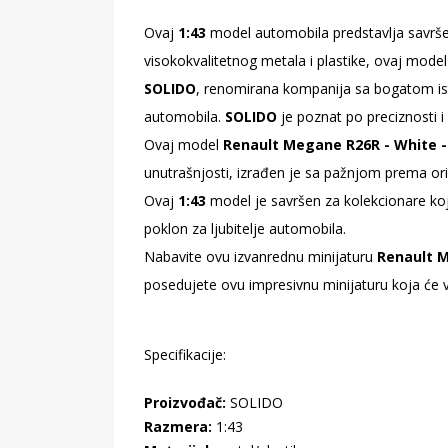
Ovaj
1:43
model automobila predstavlja savrš
visokokvalitetnog metala i plastike, ovaj model 
SOLIDO
, renomirana kompanija sa bogatom isto
automobila.
SOLIDO
je poznat po preciznosti i
Ovaj model
Renault Megane R26R - White -
unutrašnjosti, izrađen je sa pažnjom prema ori
Ovaj
1:43
model je savršen za kolekcionare koj
poklon za ljubitelje automobila.
Nabavite ovu izvanrednu minijaturu
Renault M
posedujete ovu impresivnu minijaturu koja će va
Specifikacije:
Proizvođač:
SOLIDO
Razmera:
1:43