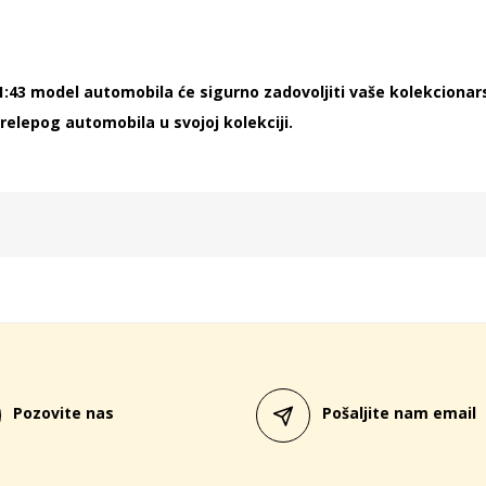
1:43 model automobila će sigurno zadovoljiti vaše kolekcionar
relepog automobila u svojoj kolekciji.
Pozovite nas
Pošaljite nam email