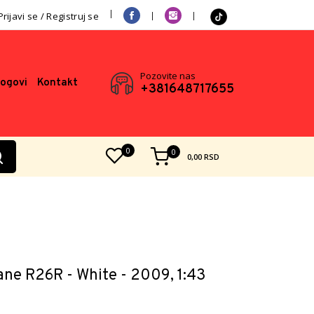
Prijavi se / Registruj se
Pozovite nas
logovi
Kontakt
+381648717655
0
0
0,00
RSD
ne R26R - White - 2009, 1:43