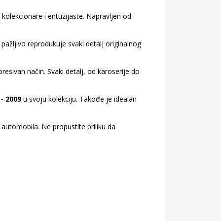
kolekcionare i entuzijaste. Napravljen od
pažljivo reprodukuje svaki detalj originalnog
resivan način. Svaki detalj, od karoserije do
- 2009
u svoju kolekciju. Takođe je idealan
 automobila. Ne propustite priliku da