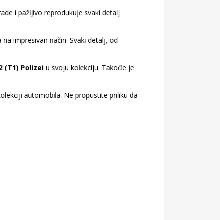
de i pažljivo reprodukuje svaki detalj
 na impresivan način. Svaki detalj, od
(T1) Polizei
u svoju kolekciju. Takođe je
lekciji automobila. Ne propustite priliku da