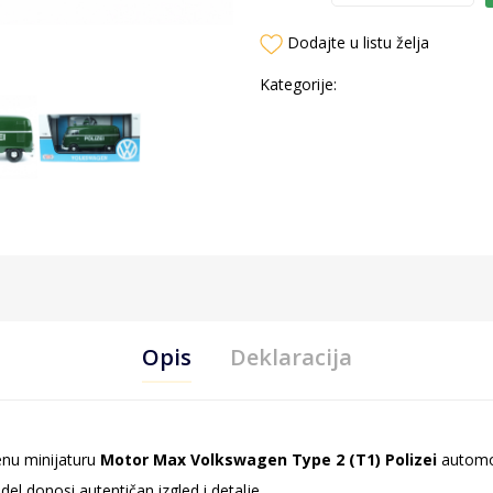
Dodajte u listu želja
Kategorije:
Opis
Deklaracija
enu minijaturu
Motor Max Volkswagen Type 2 (T1) Polizei
automob
el donosi autentičan izgled i detalje.