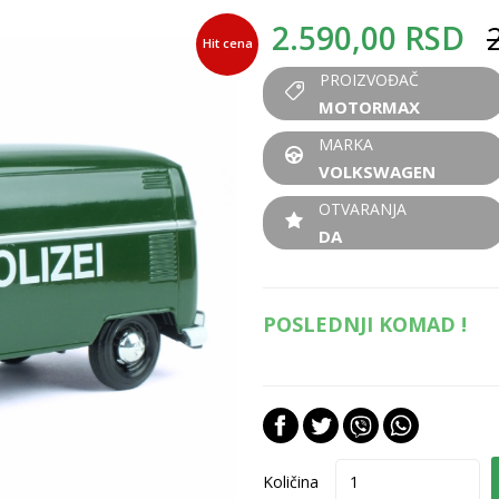
2.590,00
RSD
Hit cena
PROIZVOĐAČ
MOTORMAX
MARKA
VOLKSWAGEN
OTVARANJA
DA
POSLEDNJI KOMAD !
Količina