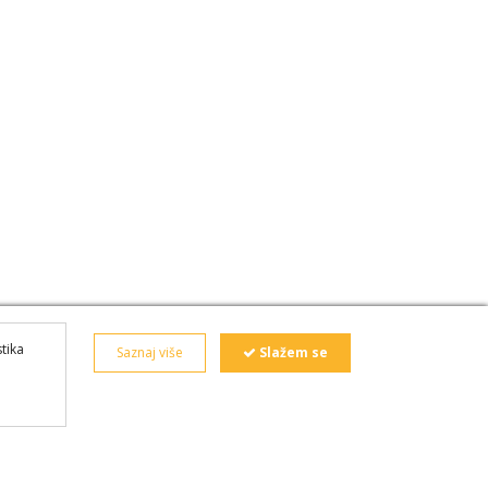
stika
Saznaj više
Slažem se
i
za
mali servis.
Rent a car Beograd bez depozita
Kako naručiti
O nama
Podaci o trgovcu