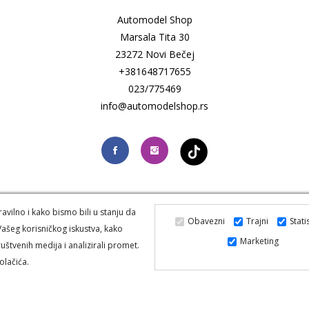
Automodel Shop
Marsala Tita 30
23272 Novi Bečej
+381648717655
023/775469
info@automodelshop.rs
vilno i kako bismo bili u stanju da
Obavezni
Trajni
Stati
ašeg korisničkog iskustva, kako
Marketing
uštvenih medija i analizirali promet.
ered by Froze-code.
Izrada web sajta
i
SEO
Frozen-code.
Auto Delov
olačića.
ke brzom poštom
Zamena artikala
Politika kolačića
Korišćenje kolačića
PRAVO NA ODUSTANAK