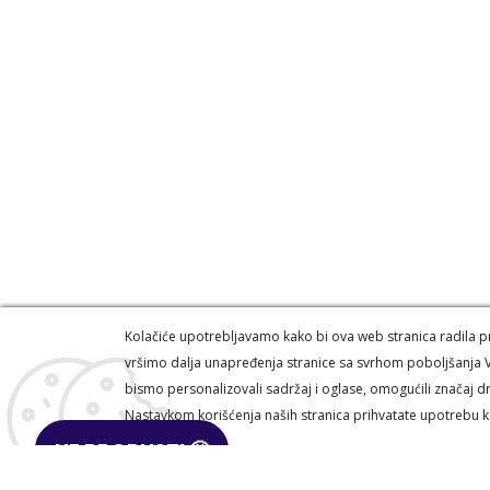
Kolačiće upotrebljavamo kako bi ova web stranica radila pra
vršimo dalja unapređenja stranice sa svrhom poboljšanja V
bismo personalizovali sadržaj i oglase, omogućili značaj dr
Auto model shop © 2026. Sva prava zadržana -
Pow
Nastavkom korišćenja naših stranica prihvatate upotrebu k
NE PROPUSTI 🤩
Načini plaćanja
Način dostave
Prava i uslovi isporu
Politika privatnosti
Uslovi kupovine
REKLAMACIJE I 