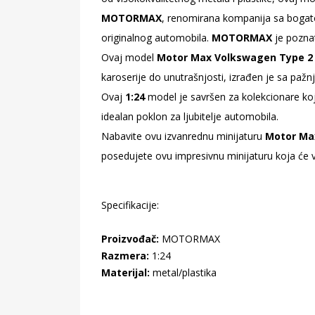
MOTORMAX
, renomirana kompanija sa bogatom
originalnog automobila.
MOTORMAX
je poznat
Ovaj model
Motor Max Volkswagen Type 2 (
karoserije do unutrašnjosti, izrađen je sa paž
Ovaj
1:24
model je savršen za kolekcionare koj
idealan poklon za ljubitelje automobila.
Nabavite ovu izvanrednu minijaturu
Motor Max
posedujete ovu impresivnu minijaturu koja će va
Specifikacije:
Proizvođač:
MOTORMAX
Razmera:
1:24
Materijal:
metal/plastika