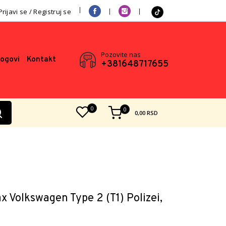
Prijavi se / Registruj se
Pozovite nas
logovi
Kontakt
+381648717655
0
0
0,00
RSD
Volkswagen Type 2 (T1) Polizei,