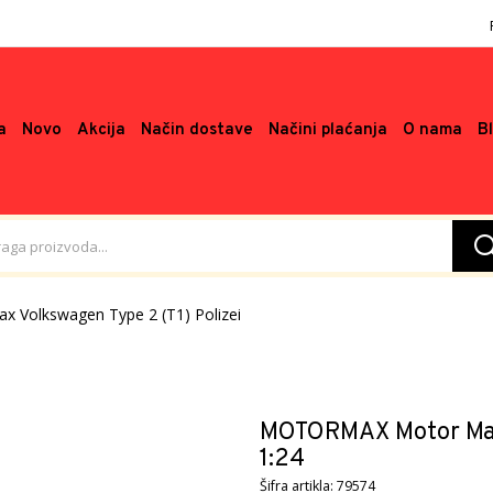
a
Novo
Akcija
Način dostave
Načini plaćanja
O nama
B
x Volkswagen Type 2 (T1) Polizei
MOTORMAX Motor Max 
1:24
Šifra artikla: 79574