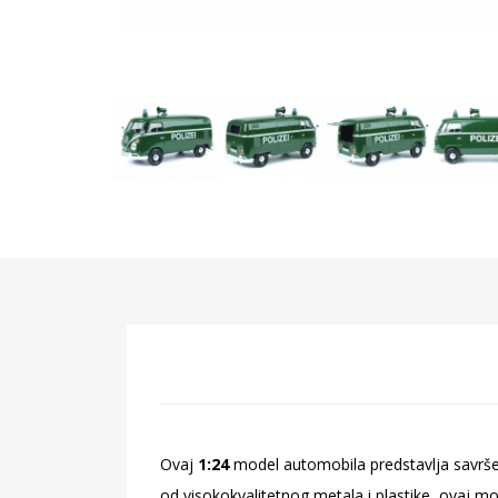
Ovaj
1:24
model automobila predstavlja savrš
od visokokvalitetnog metala i plastike, ovaj mod