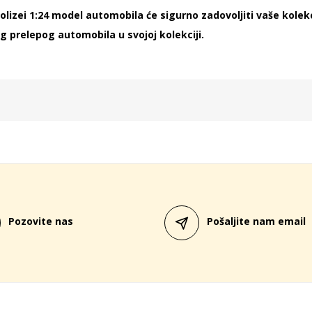
lizei 1:24 model automobila će sigurno zadovoljiti vaše kolek
g prelepog automobila u svojoj kolekciji.
Pozovite nas
Pošaljite nam email