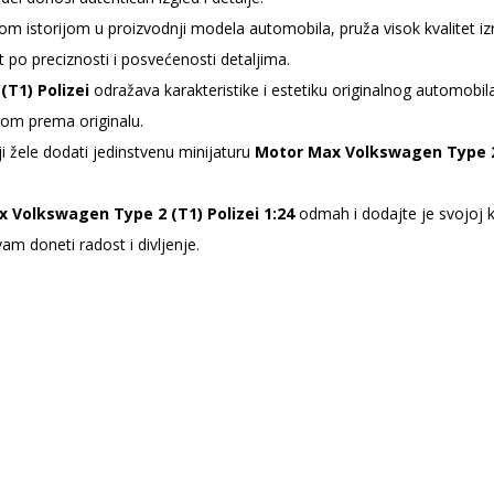
 istorijom u proizvodnji modela automobila, pruža visok kvalitet izra
 po preciznosti i posvećenosti detaljima.
T1) Polizei
odražava karakteristike i estetiku originalnog automobila
njom prema originalu.
i žele dodati jedinstvenu minijaturu
Motor Max Volkswagen Type 2 
 Volkswagen Type 2 (T1) Polizei 1:24
odmah i dodajte je svojoj ko
m doneti radost i divljenje.