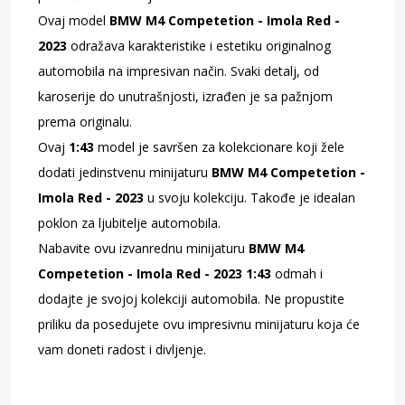
Ovaj model
BMW M4 Competetion - Imola Red -
2023
odražava karakteristike i estetiku originalnog
automobila na impresivan način. Svaki detalj, od
karoserije do unutrašnjosti, izrađen je sa pažnjom
prema originalu.
Ovaj
1:43
model je savršen za kolekcionare koji žele
dodati jedinstvenu minijaturu
BMW M4 Competetion -
Imola Red - 2023
u svoju kolekciju. Takođe je idealan
poklon za ljubitelje automobila.
Nabavite ovu izvanrednu minijaturu
BMW M4
Competetion - Imola Red - 2023 1:43
odmah i
dodajte je svojoj kolekciji automobila. Ne propustite
priliku da posedujete ovu impresivnu minijaturu koja će
vam doneti radost i divljenje.