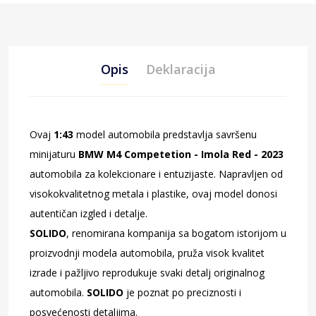
Opis
Deklaracija
Ovaj
1:43
model automobila predstavlja savršenu
minijaturu
BMW M4 Competetion - Imola Red - 2023
automobila za kolekcionare i entuzijaste. Napravljen od
visokokvalitetnog metala i plastike, ovaj model donosi
autentičan izgled i detalje.
SOLIDO
, renomirana kompanija sa bogatom istorijom u
proizvodnji modela automobila, pruža visok kvalitet
izrade i pažljivo reprodukuje svaki detalj originalnog
automobila.
SOLIDO
je poznat po preciznosti i
posvećenosti detaljima.