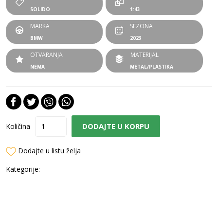
SOLIDO
1:43
MARKA
SEZONA
BMW
2023
OTVARANJA
MATERIJAL
NEMA
METAL/PLASTIKA
DODAJTE U KORPU
Količina
Dodajte u listu želja
Kategorije: