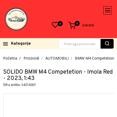
0
0
0,00
RSD
Kategorije
Početna
Proizvodi
AUTOMOBILI
BMW M4 Competetion - 
SOLIDO BMW M4 Competetion - Imola Red
- 2023, 1:43
Šifra artikla: S4316001