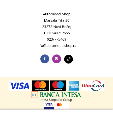
Automodel Shop
Marsala Tita 30
23272 Novi Bečej
+381648717655
023/775469
info@automodelshop.rs