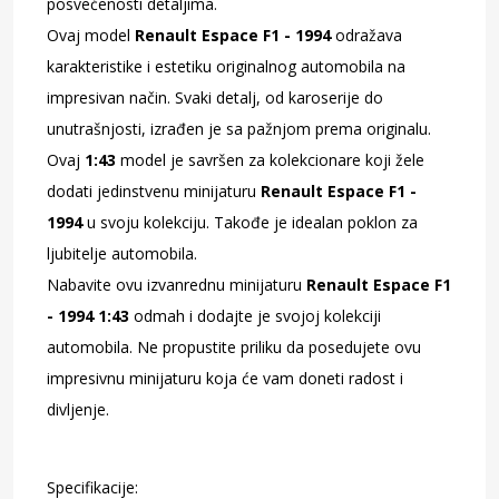
posvećenosti detaljima.
Ovaj model
Renault Espace F1 - 1994
odražava
karakteristike i estetiku originalnog automobila na
impresivan način. Svaki detalj, od karoserije do
unutrašnjosti, izrađen je sa pažnjom prema originalu.
Ovaj
1:43
model je savršen za kolekcionare koji žele
dodati jedinstvenu minijaturu
Renault Espace F1 -
1994
u svoju kolekciju. Takođe je idealan poklon za
ljubitelje automobila.
Nabavite ovu izvanrednu minijaturu
Renault Espace F1
- 1994 1:43
odmah i dodajte je svojoj kolekciji
automobila. Ne propustite priliku da posedujete ovu
impresivnu minijaturu koja će vam doneti radost i
divljenje.
Specifikacije: