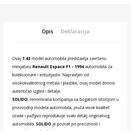
Opis
Deklaracija
Ovaj
1:43
model automobila predstavlja savršenu
minijaturu
Renault Espace F1 - 1994
automobila za
kolekcionare i entuzijaste. Napravljen od
visokokvalitetnog metala i plastike, ovaj model donosi
autentičan izgled i detalje.
SOLIDO
, renomirana kompanija sa bogatom istorijom u
proizvodnji modela automobila, pruža visok kvalitet
izrade i pažljivo reprodukuje svaki detalj originalnog
automobila.
SOLIDO
je poznat po preciznosti i