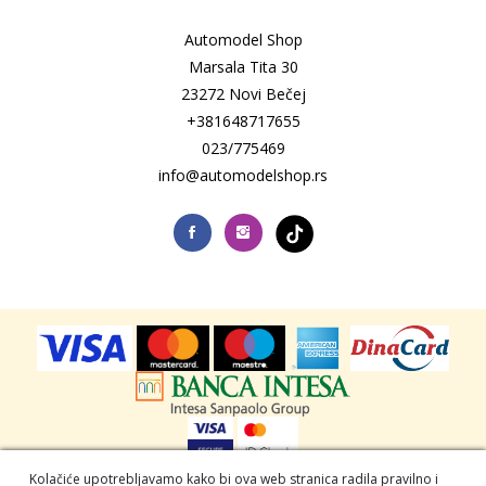
Automodel Shop
Marsala Tita 30
23272 Novi Bečej
+381648717655
023/775469
info@automodelshop.rs
Auto model shop © 2026. Sva prava zadržana -
Powered by
Kolačiće upotrebljavamo kako bi ova web stranica radila pravilno i