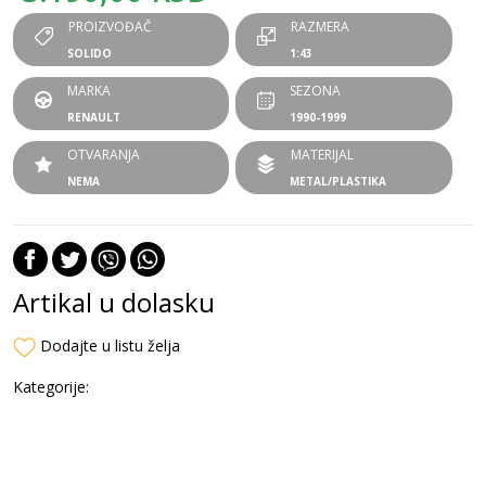
PROIZVOĐAČ
RAZMERA
SOLIDO
1:43
MARKA
SEZONA
RENAULT
1990-1999
OTVARANJA
MATERIJAL
NEMA
METAL/PLASTIKA
Artikal u dolasku
Dodajte u listu želja
Kategorije: