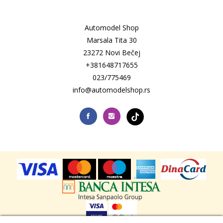
Automodel Shop
Marsala Tita 30
23272 Novi Bečej
+381648717655
023/775469
info@automodelshop.rs