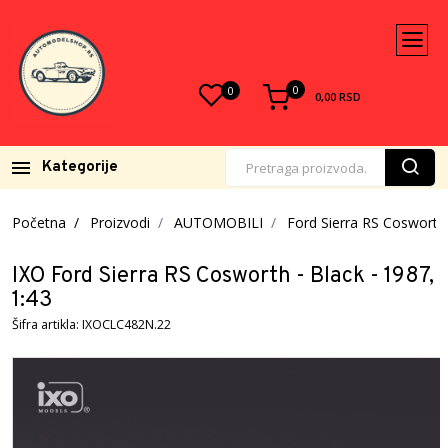
0
0
0,00
RSD
Kategorije
Početna
Proizvodi
AUTOMOBILI
Ford Sierra RS Cosworth 
IXO Ford Sierra RS Cosworth - Black - 1987,
1:43
Šifra artikla: IXOCLC482N.22