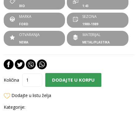
IXO
1:43
MARKA
SEZONA
FORD
1980-1989
OTVARANJA
MATERIJAL
NEMA
METAL/PLASTIKA
DODAJTE U KORPU
Količina
Dodajte u listu želja
Kategorije: