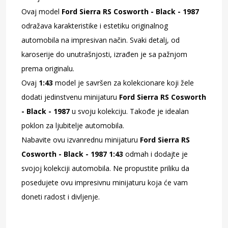
Ovaj model
Ford Sierra RS Cosworth - Black - 1987
odražava karakteristike i estetiku originalnog
automobila na impresivan način. Svaki detalj, od
karoserije do unutrašnjosti, izrađen je sa pažnjom
prema originalu.
Ovaj
1:43
model je savršen za kolekcionare koji žele
dodati jedinstvenu minijaturu
Ford Sierra RS Cosworth
- Black - 1987
u svoju kolekciju. Takođe je idealan
poklon za ljubitelje automobila.
Nabavite ovu izvanrednu minijaturu
Ford Sierra RS
Cosworth - Black - 1987 1:43
odmah i dodajte je
svojoj kolekciji automobila. Ne propustite priliku da
posedujete ovu impresivnu minijaturu koja će vam
doneti radost i divljenje.