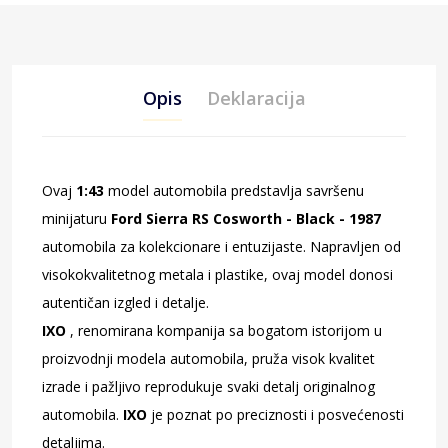
Opis
Deklaracija
Ovaj
1:43
model automobila predstavlja savršenu
minijaturu
Ford Sierra RS Cosworth - Black - 1987
automobila za kolekcionare i entuzijaste. Napravljen od
visokokvalitetnog metala i plastike, ovaj model donosi
autentičan izgled i detalje.
IXO
, renomirana kompanija sa bogatom istorijom u
proizvodnji modela automobila, pruža visok kvalitet
izrade i pažljivo reprodukuje svaki detalj originalnog
automobila.
IXO
je poznat po preciznosti i posvećenosti
detaljima.