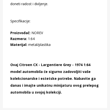
doneti radost i divljenje.
Specifikacije:
Proizvođač:
NOREV
Razmera:
1:64
Materijal:
metal/plastika
Ovaj Citroen CX - Largentiere Grey - 1974 1:64
model automobila će sigurno zadovoljiti vaše
kolekcionarske i estetske potrebe. Nabavite ga
danas i imajte unikatnu minijaturu ovog prelepog
automobila u svojoj kolekciji.