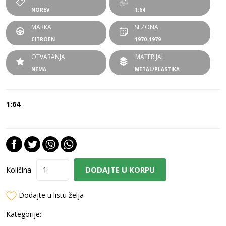
NOREV
1:64
MARKA
SEZONA
CITROEN
1970-1979
OTVARANJA
MATERIJAL
NEMA
METAL/PLASTIKA
1:64
DODAJTE U KORPU
Količina
Dodajte u listu želja
Kategorije: