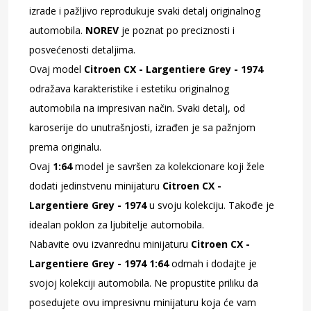
izrade i pažljivo reprodukuje svaki detalj originalnog
automobila.
NOREV
je poznat po preciznosti i
posvećenosti detaljima.
Ovaj model
Citroen CX - Largentiere Grey - 1974
odražava karakteristike i estetiku originalnog
automobila na impresivan način. Svaki detalj, od
karoserije do unutrašnjosti, izrađen je sa pažnjom
prema originalu.
Ovaj
1:64
model je savršen za kolekcionare koji žele
dodati jedinstvenu minijaturu
Citroen CX -
Largentiere Grey - 1974
u svoju kolekciju. Takođe je
idealan poklon za ljubitelje automobila.
Nabavite ovu izvanrednu minijaturu
Citroen CX -
Largentiere Grey - 1974 1:64
odmah i dodajte je
svojoj kolekciji automobila. Ne propustite priliku da
posedujete ovu impresivnu minijaturu koja će vam