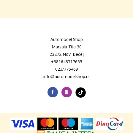
Automodel Shop
Marsala Tita 30
23272 Novi Bečej
+381648717655
023/775469
info@automodelshop.rs