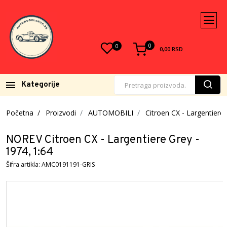
0
0
0,00
RSD
Kategorije
Početna
Proizvodi
AUTOMOBILI
Citroen CX - Largentiere
NOREV Citroen CX - Largentiere Grey -
1974, 1:64
Šifra artikla: AMC0191191-GRIS